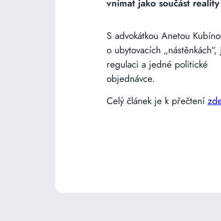
vnímat jako součást reality
S advokátkou Anetou Kubín
o ubytovacích „nástěnkách“, 
regulaci a jedné politické
objednávce.
Celý článek je k přečtení
zd