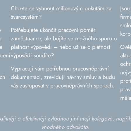
Chcete se vyhnout milionovým pokutám za
Jsou
švarcsystém?
firm
smlo
y
Potřebujete ukončit pracovní poměr
korp
a
zaměstnance, ale bojíte se možného sporu o
a
platnost výpovědi – nebo už se o platnost
Ověř
acení
výpovědi soudíte?
aktu
ochr
Vypracuji vám potřebnou pracovněprávní
nejv
ech
dokumentaci, zreviduji návrhy smluv a budu
prot
vás zastupovat v pracovněprávních sporech.
prav
měla
valitněji a efektivněji zvládnou jiní moji kolegové, n
vhodného advokáta.