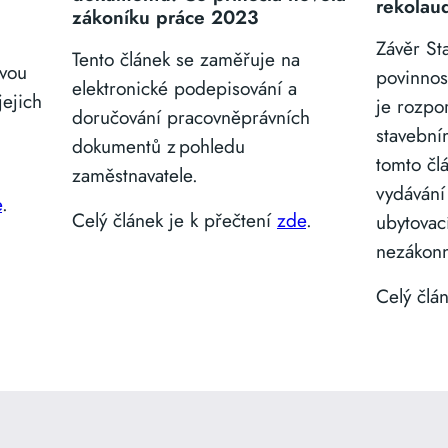
rekolau
zákoníku práce 2023
Závěr St
Tento článek se zaměřuje na
ovou
povinnos
elektronické podepisování a
jejich
je rozpo
doručování pracovněprávních
stavební
dokumentů z pohledu
tomto čl
zaměstnavatele.
vydávání
e
.
Celý článek je k přečtení
zde
.
ubytovac
nezákon
Celý člá