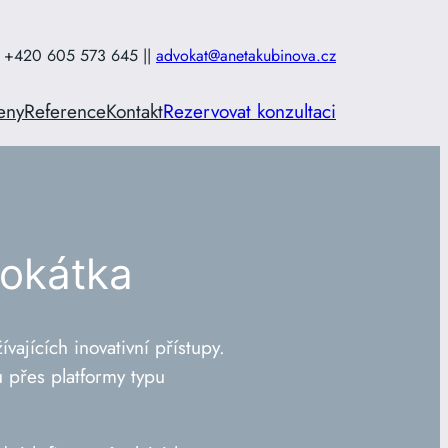
+420 605 573 645 ||
advokat@anetakubinova.cz
eny
Reference
Kontakt
Rezervovat konzultaci
vokátka
ajících inovativní přístupy.
ů přes platformy typu