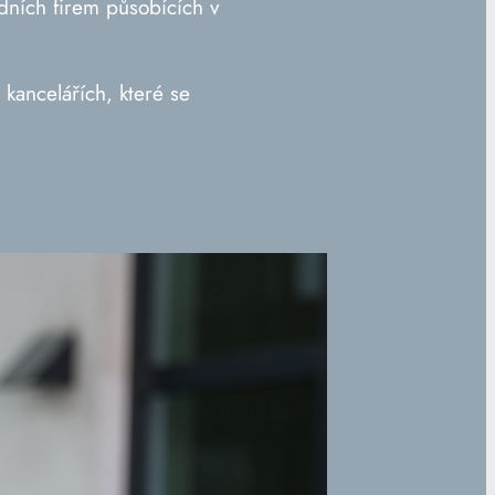
dních firem působících v
kancelářích, které se