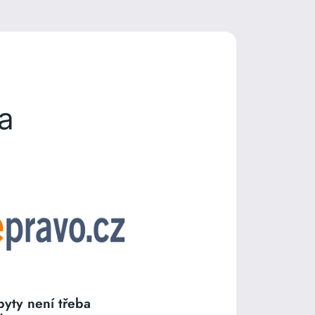
a
byty není třeba