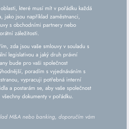
 oblasti, které musí mít v pořádku každá
a, jako jsou například zaměstnanci,
uvy s obchodními partnery nebo
orátní záležitosti.
ím, zda jsou vaše smlouvy v souladu s
ální legislativou a jaký druh právní
any bude pro vaši společnost
ýhodnější, poradím s vyjednáváním s
istranou, vypracuji potřebná interní
idla a postarám se, aby vaše společnost
 všechny dokumenty v pořádku.
apříklad M&A nebo banking, doporučím vám