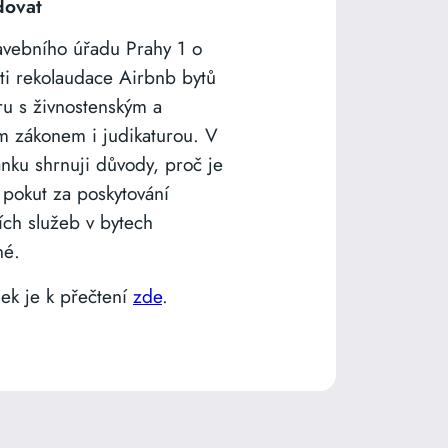
dovat
avebního úřadu Prahy 1 o
ti rekolaudace Airbnb bytů
ru s živnostenským a
m zákonem i judikaturou. V
ánku shrnuji důvody, proč je
 pokut za poskytování
ích služeb v bytech
né.
nek je k přečtení
zde
.