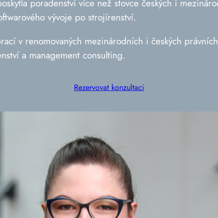
oskytla poradenství více než stovce českých i mezináro
ftwarového vývoje po strojírenství.
prací v renomovaných mezinárodních i českých právních 
denství a management consulting.
Rezervovat konzultaci